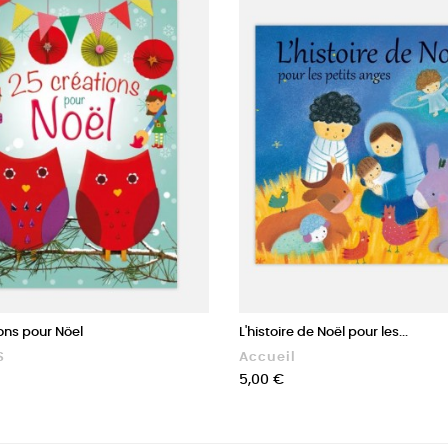
ons pour Nöel
L'histoire de Noël pour les...
S
Accueil
Prix
5,00 €