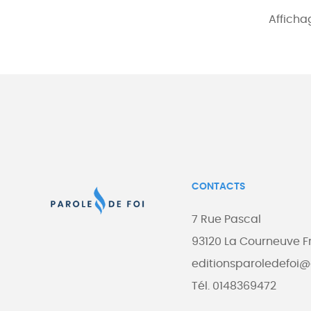
Affichag
Garanties sécurité
Notre boutique utilise les protocoles de sécurité SSL.
Pas de stockage des informations de paiement.
CONTACTS
7 Rue Pascal
93120 La Courneuve F
editionsparoledefoi
Tél. 0148369472