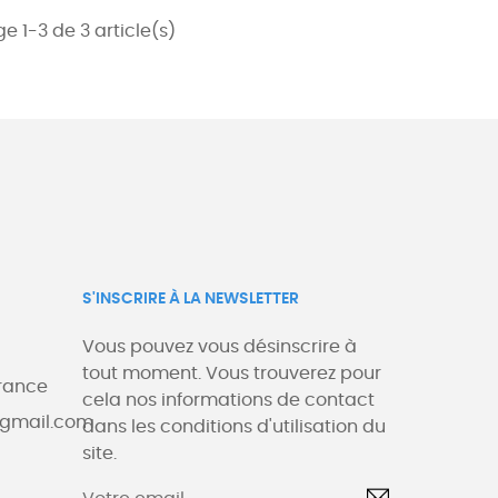
e 1-3 de 3 article(s)
Politique de livraison
Faites-vous livrer à domicile par la poste, par
transporteur ou en point relais proche de chez vous
S'INSCRIRE À LA NEWSLETTER
Vous pouvez vous désinscrire à
tout moment. Vous trouverez pour
rance
cela nos informations de contact
@gmail.com
dans les conditions d'utilisation du
site.