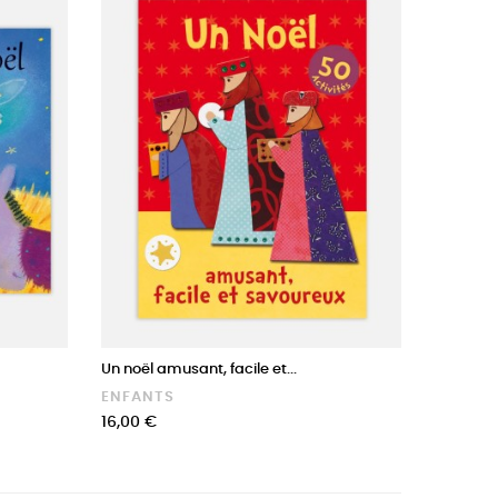
Un noël amusant, facile et...
ENFANTS
Prix
16,00 €