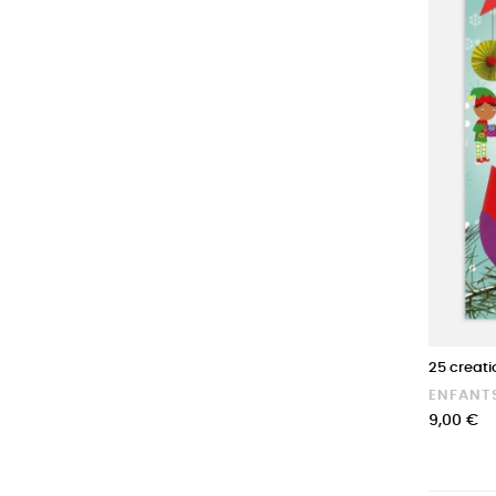
25 creati
ENFANT
Prix
9,00 €