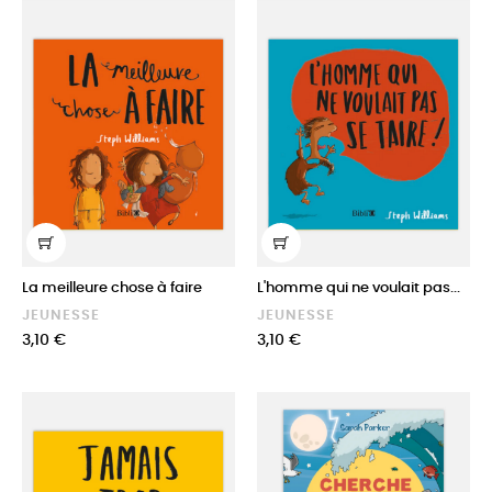
La meilleure chose à faire
L'homme qui ne voulait pas...
JEUNESSE
JEUNESSE
Prix
Prix
3,10 €
3,10 €