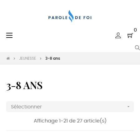
0
Basculer
☰
la
navigation
JEUNESSE
3-8 ans
3-8 ANS

Sélectionner
Affichage 1-21 de 27 article(s)