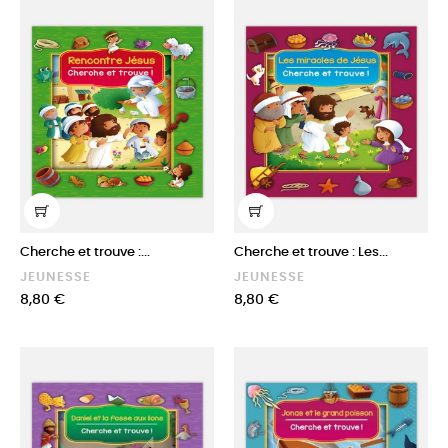
Cherche et trouve :...
Cherche et trouve : Les...
JEUNESSE
JEUNESSE
Prix
Prix
8,80 €
8,80 €