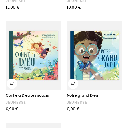
JEUNESSE
JEUNESSE
Prix
Prix
13,00 €
18,00 €
Confie à Dieu tes soucis
Notre grand Dieu
JEUNESSE
JEUNESSE
Prix
Prix
6,90 €
6,90 €