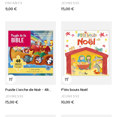
ENFANTS
JEUNESSE
Prix
Prix
9,00 €
15,00 €
Puzzle L'arche de Noé - 48...
P'tits bouts Noël
JEUNESSE
JEUNESSE
Prix
Prix
15,00 €
10,00 €