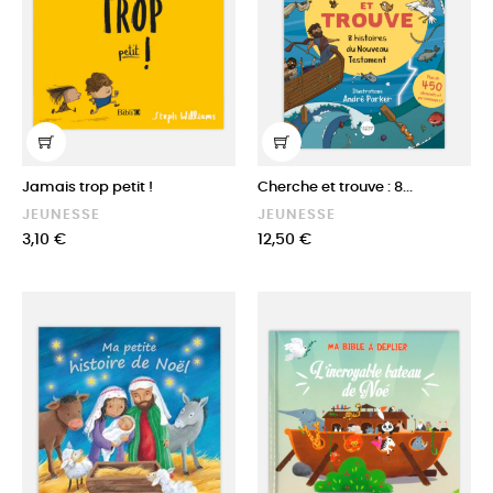
Jamais trop petit !
Cherche et trouve : 8...
JEUNESSE
JEUNESSE
Prix
Prix
3,10 €
12,50 €