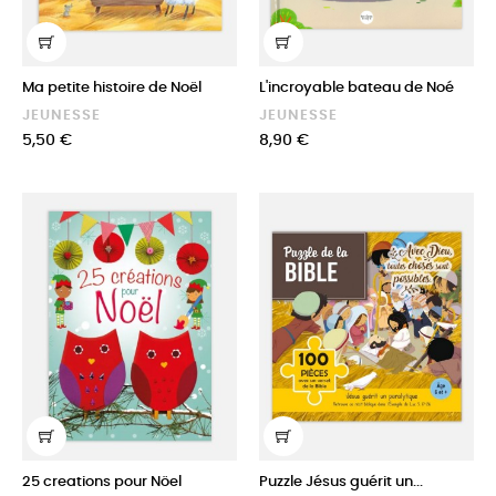
Ma petite histoire de Noël
L'incroyable bateau de Noé
JEUNESSE
JEUNESSE
Prix
Prix
5,50 €
8,90 €
25 creations pour Nöel
Puzzle Jésus guérit un...